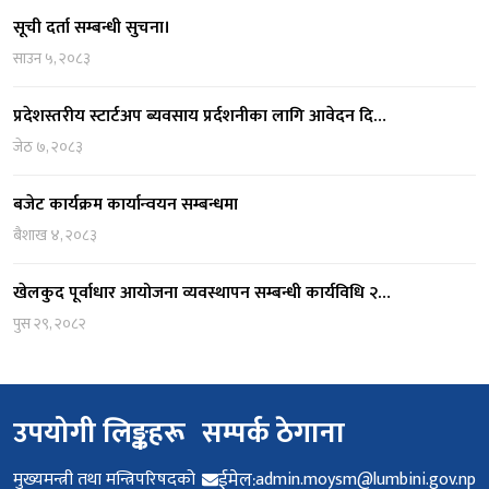
सूची दर्ता सम्बन्धी सुचना।
साउन ५, २०८३
प्रदेशस्तरीय स्टार्टअप ब्यवसाय प्रर्दशनीका लागि आवेदन दि…
जेठ ७, २०८३
बजेट कार्यक्रम कार्यान्वयन सम्बन्धमा
बैशाख ४, २०८३
खेलकुद पूर्वाधार आयोजना व्यवस्थापन सम्बन्धी कार्यविधि २…
पुस २९, २०८२
उपयोगी लिङ्कहरू
सम्पर्क ठेगाना
मुख्यमन्त्री तथा मन्त्रिपरिषदको
ईमेल:
admin.moysm@lumbini.gov.np