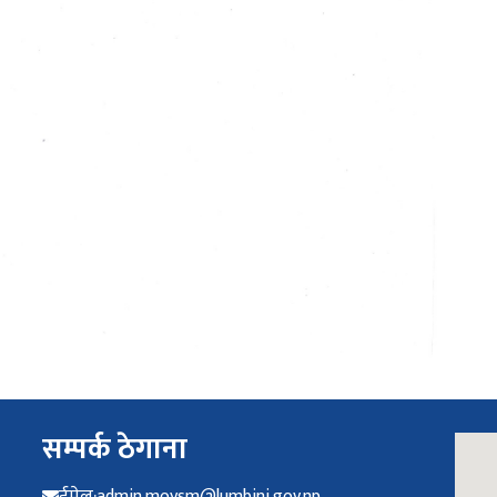
सम्पर्क ठेगाना
admin.moysm@lumbini.gov.np