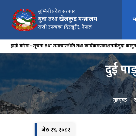
लुम्बिनी प्रदेश सरकार
युवा तथा खेलकुद मन्त्रालय
म
राप्ती उपत्यका (देउखुरी), नेपाल
हाम्रो बारेमा
सूचना तथा समाचार
नीति तथा कार्यक्रम
प्रकाशन
मौजुदा कानु
दुई पाङ
गृहपृष्‍ठ
जेठ २९, २०८२