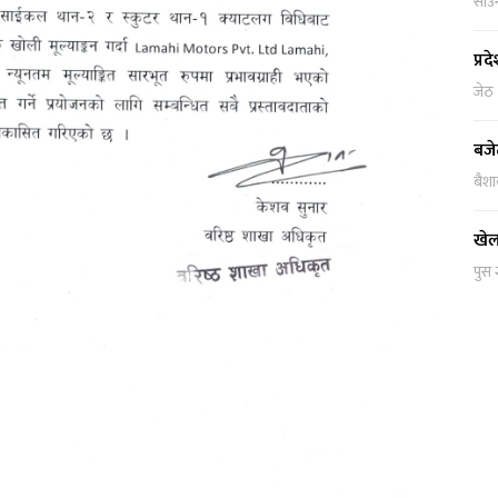
साउ
प्र
जेठ
बजे
बैश
खेल
पुस