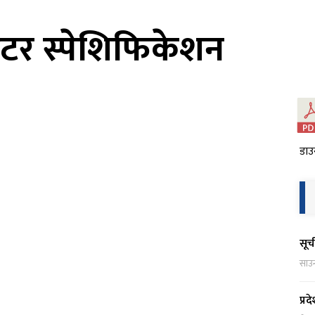
कुटर स्पेशिफिकेशन
डाउ
सूच
साउ
प्र