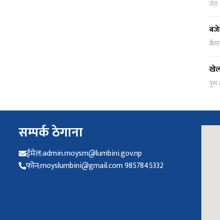
जेठ
बजे
बैश
खेल
पुस
सम्पर्क ठेगाना
ईमेल:
admin.moysm@lumbini.gov.np
फोन:
moyslumbini@gmail.com 9857845332