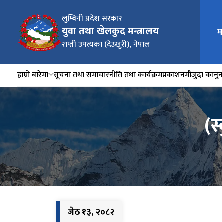
लुम्बिनी प्रदेश सरकार
युवा तथा खेलकुद मन्त्रालय
म
राप्ती उपत्यका (देउखुरी), नेपाल
हाम्रो बारेमा
सूचना तथा समाचार
नीति तथा कार्यक्रम
प्रकाशन
मौजुदा कानु
(स
जेठ १३, २०८२