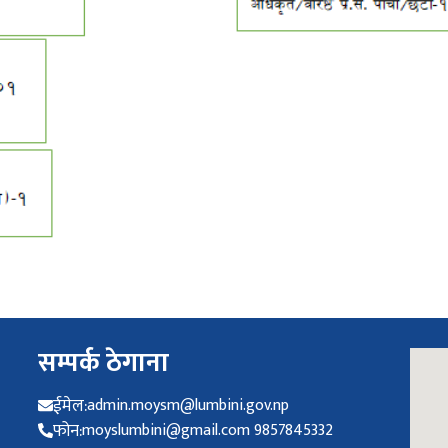
सम्पर्क ठेगाना
ईमेल:
admin.moysm@lumbini.gov.np
फोन:
moyslumbini@gmail.com 9857845332